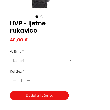
HVP - ljetne
rukavice
Cijena
40,00 €
Veličina
*
Količina
*
Dodaj u košaricu