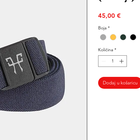
Cijena
45,00 €
Boja
*
Količina
*
Dodaj u košaricu