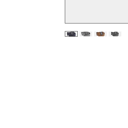
Med Corona
K
O
coronaimed@gmail.com
m:
+385 99 5087 920
O
m:
+385 98 763 950
Z
H