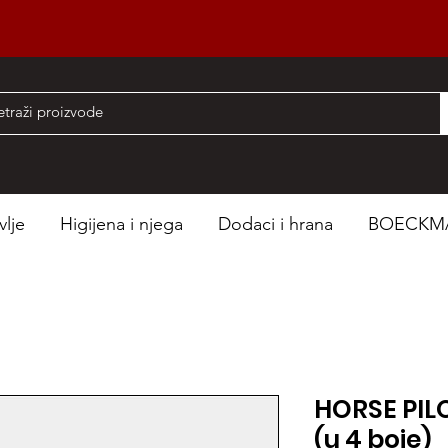
nad 50 EUR
vlje
Higijena i njega
Dodaci i hrana
BOECKM
HORSE PIL
(u 4 boje)