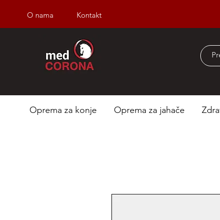
O nama
Kontakt
Besplatna dostava iz
Oprema za konje
Oprema za jahače
Zdra