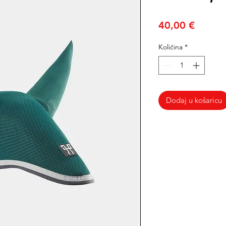
Cijena
40,00 €
Količina
*
Dodaj u košaricu