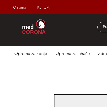
O nama
Kontakt
Besplatna dostava iz
Oprema za konje
Oprema za jahače
Zdra