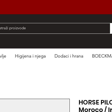
nad 50 EUR
vlje
Higijena i njega
Dodaci i hrana
BOECKM
HORSE PIL
Moroco / I