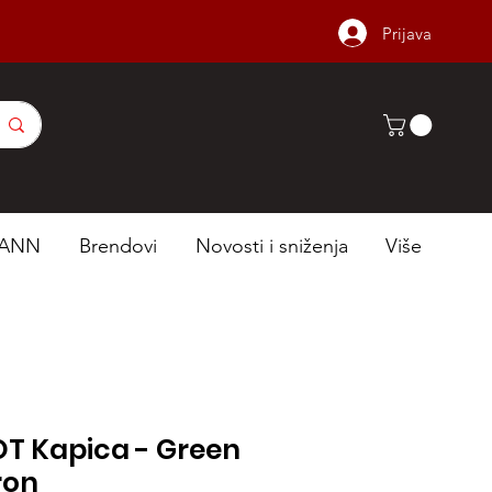
Prijava
ANN
Brendovi
Novosti i sniženja
Više
OT Kapica - Green
ron