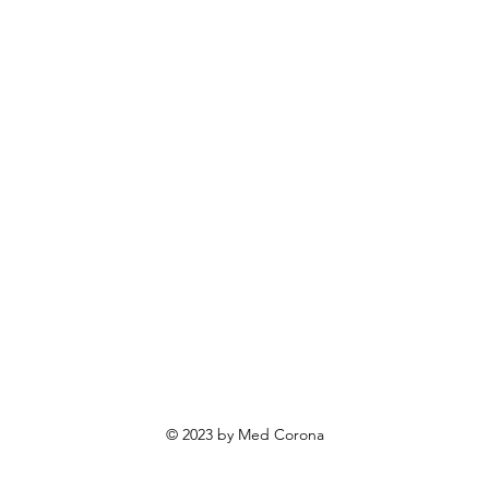
BOECKMANN
rendovi
ovosti i sniženja
ewsletter
roizvodi po narudžbi
roizvodi za poklone
va o privatnosti
Uvjeti poslovanja
Načini plaćanja
© 2023 by Med Corona