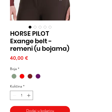
HORSE PILOT
Exange belt -
remeni (u bojama)
Cijena
40,00 €
Boja
*
Količina
*
Dodaj u košaricu