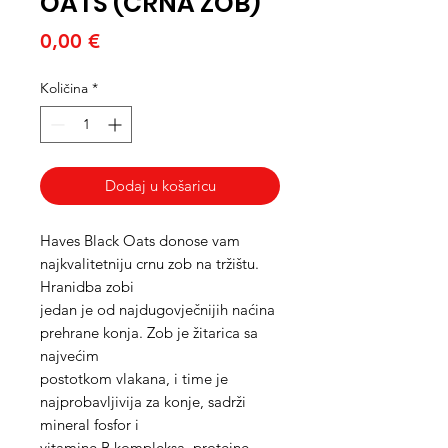
OATS (CRNA ZOB)
Cijena
0,00 €
Količina
*
Dodaj u košaricu
Haves Black Oats donose vam
najkvalitetniju crnu zob na tržištu.
Hranidba zobi
jedan je od najdugovječnijih naćina
prehrane konja. Zob je žitarica sa
najvećim
postotkom vlakana, i time je
najprobavljivija za konje, sadrži
mineral fosfor i
vitamine B kompleksa, proteine,