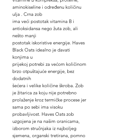
aminokiseline i određenu količinu
ulja . Crna zob
ima veći postotak vitamina B i
antioksidansa nego žuta zob, ali
nešto manji
postotak iskoristive energije. Haves
Black Oats idealno je davati
konjima u
prijekoj potrebi za većom količinom
brzo otpuštajuće energije, bez
dodatnih
šećera i velike količine škroba. Zob
je žitarica za koju nije potrebno
prolaženje kroz termičke procese jer
sama po sebi ima visoku
probavljivost. Haves Oats zob
uzgojena je na našim oranicama,
izborom stručnjaka iz najboljeg
sjemena, organski tretirana, pomno