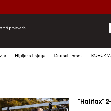
nad 50 EUR
vlje
Higijena i njega
Dodaci i hrana
BOECKM
"Halifax" 2