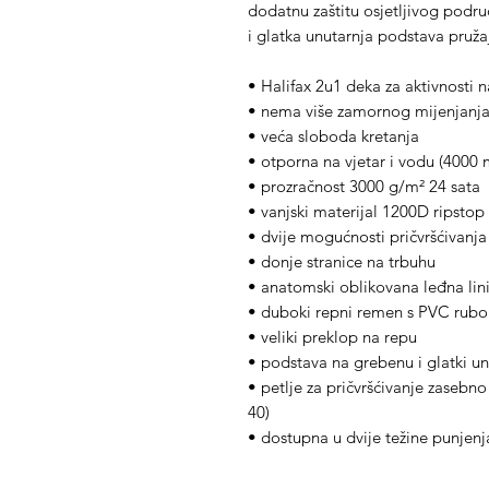
dodatnu zaštitu osjetljivog podr
i glatka unutarnja podstava pruž
• Halifax 2u1 deka za aktivnosti
• nema više zamornog mijenjanj
• veća sloboda kretanja
• otporna na vjetar i vodu (400
• prozračnost 3000 g/m² 24 sata
• vanjski materijal 1200D ripstop
• dvije mogućnosti pričvršćivan
• donje stranice na trbuhu
• anatomski oblikovana leđna li
• duboki repni remen s PVC rub
• veliki preklop na repu
• podstava na grebenu i glatki un
• petlje za pričvršćivanje zasebno
40)
• dostupna u dvije težine punjenja