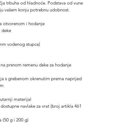
učja trbuha od hladnoće. Podstava od vune
aju vašem konju potrebnu udobnost.
 na otvorenom i hodanje
a deke
0 mm vodenog stupca)
ja na prsnom remenu deke za hodanje
nija s grebenom okrenutim prema naprijed
om
utarnji materijal
 dostupne navlake za vrat (broj artikla 461
 (50 g i 200 g)