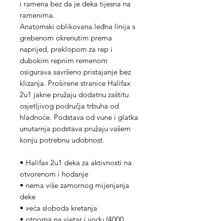
i ramena bez da je deka tijesna na
ramenima.
Anatomski oblikovana leđna linija s
grebenom okrenutim prema
naprijed, preklopom za rep i
dubokim repnim remenom
osigurava savršeno pristajanje bez
klizanja. Proširene stranice Halifax
2u1 jakne pružaju dodatnu zaštitu
osjetljivog područja trbuha od
hladnoće. Podstava od vune i glatka
unutarnja podstava pružaju vašem
konju potrebnu udobnost.
• Halifax 2u1 deka za aktivnosti na
otvorenom i hodanje
• nema više zamornog mijenjanja
deke
• veća sloboda kretanja
• otporna na vjetar i vodu (4000