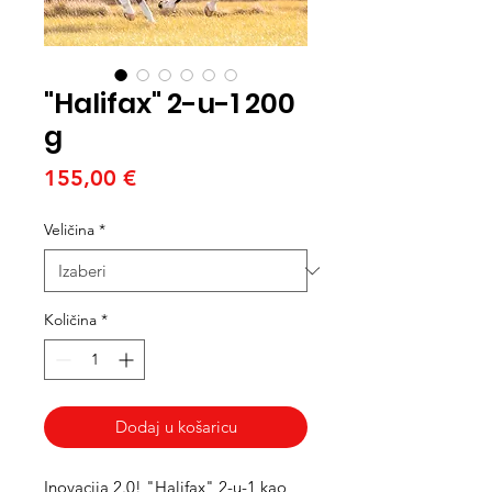
"Halifax" 2-u-1 200
g
Cijena
155,00 €
Veličina
*
Količina
*
Dodaj u košaricu
Inovacija 2.0! "Halifax" 2-u-1 kao