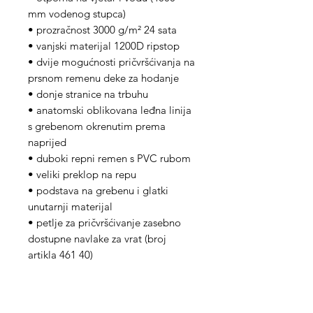
mm vodenog stupca)
• prozračnost 3000 g/m² 24 sata
• vanjski materijal 1200D ripstop
• dvije mogućnosti pričvršćivanja na
prsnom remenu deke za hodanje
• donje stranice na trbuhu
• anatomski oblikovana leđna linija
s grebenom okrenutim prema
naprijed
• duboki repni remen s PVC rubom
• veliki preklop na repu
• podstava na grebenu i glatki
unutarnji materijal
• petlje za pričvršćivanje zasebno
dostupne navlake za vrat (broj
artikla 461 40)
• dostupna u dvije težine punjenja
(50 g i 200 g)
• dostupna je zamjenska prsna