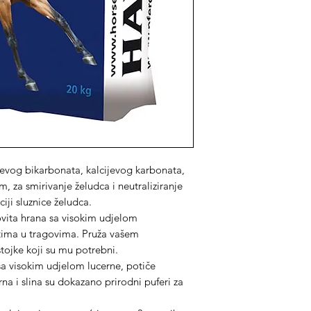
jevog bikarbonata, kalcijevog karbonata,
 za smirivanje želudca i neutraliziranje
iji sluznice želudca.
ovita hrana sa visokim udjelom
tima u tragovima. Pruža vašem
stojke koji su mu potrebni.
sa visokim udjelom lucerne, potiče
rna i slina su dokazano prirodni puferi za