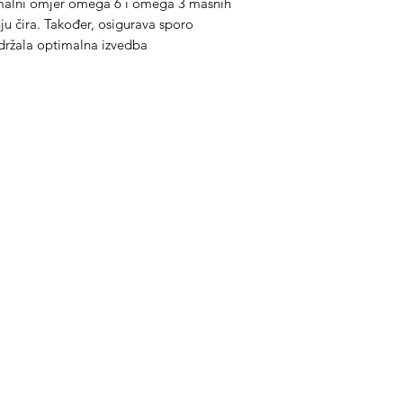
imalni omjer omega 6 i omega 3 masnih
nju čira. Također, osigurava sporo
održala optimalna izvedba
ategorije
Info
prema za konje
O nama
prema za jahače
Kontakt
dravlje
Lokacija
igijena i njega
odaci i hrana