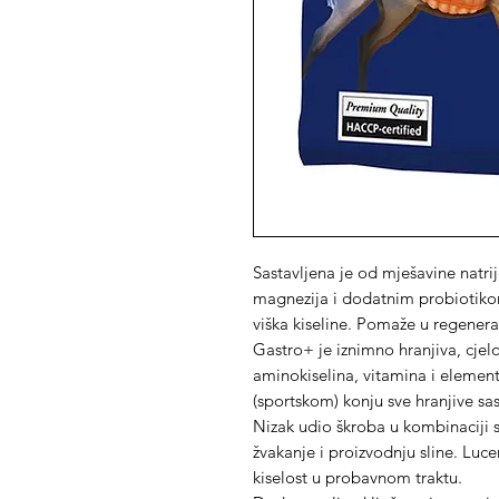
Sastavljena je od mješavine natri
magnezija i dodatnim probiotikom,
viška kiseline. Pomaže u regenerac
Gastro+ je iznimno hranjiva, cjel
aminokiselina, vitamina i elemen
(sportskom) konju sve hranjive sa
Nizak udio škroba u kombinaciji 
žvakanje i proizvodnju sline. Luce
kiselost u probavnom traktu.