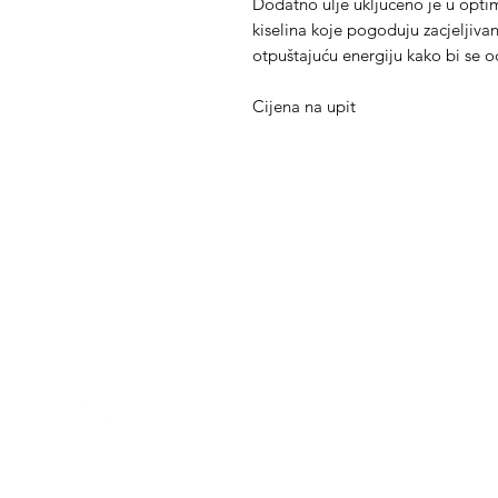
Dodatno ulje uključeno je u opt
kiselina koje pogoduju zacjeljiva
otpuštajuću energiju kako bi se 
Cijena na upit
Med Corona
K
O
coronaimed@gmail.com
m:
+385 99 5087 920
O
m:
+385 98 763 950
Z
H
D