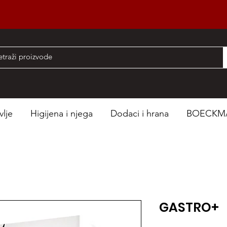
nad 50 EUR
vlje
Higijena i njega
Dodaci i hrana
BOECKM
GASTRO+