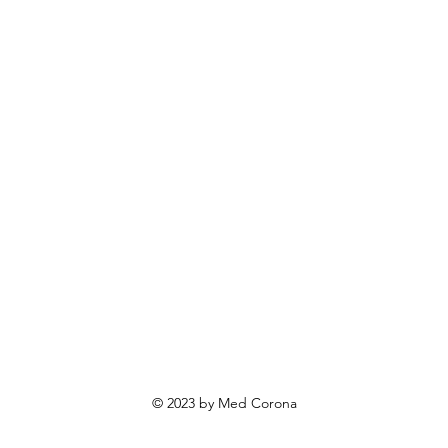
BOECKMANN
rendovi
ovosti i sniženja
ewsletter
roizvodi po narudžbi
roizvodi za poklone
va o privatnosti
Uvjeti poslovanja
Načini plaćanja
© 2023 by Med Corona