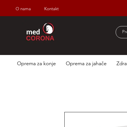
O nama
Kontakt
Besplatna dostava iz
Oprema za konje
Oprema za jahače
Zdra