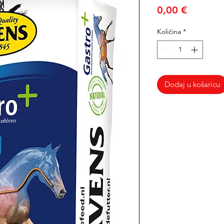
Cijena
0,00 €
Količina
*
Dodaj u košaricu