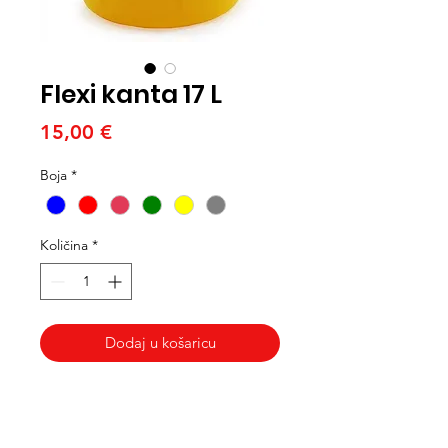
Flexi kanta 17 L
Cijena
15,00 €
Boja
*
Količina
*
Dodaj u košaricu