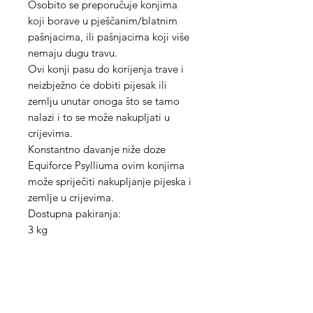
Osobito se preporučuje konjima
koji borave u pješčanim/blatnim
pašnjacima, ili pašnjacima koji više
nemaju dugu travu.
Ovi konji pasu do korijenja trave i
neizbježno će dobiti pijesak ili
zemlju unutar onoga što se tamo
nalazi i to se može nakupljati u
crijevima.
Konstantno davanje niže doze
Equiforce Psylliuma ovim konjima
može spriječiti nakupljanje pijeska i
zemlje u crijevima.
Dostupna pakiranja:
3 kg
Med Corona