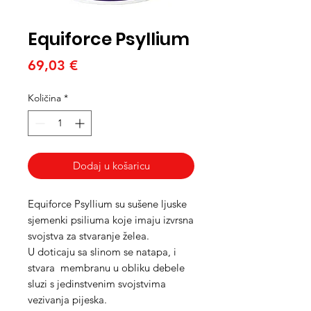
Equiforce Psyllium
Cijena
69,03 €
Količina
*
Dodaj u košaricu
Equiforce Psyllium su sušene ljuske
sjemenki psiliuma koje imaju izvrsna
svojstva za stvaranje želea.
U doticaju sa slinom se natapa, i
stvara membranu u obliku debele
sluzi s jedinstvenim svojstvima
vezivanja pijeska.