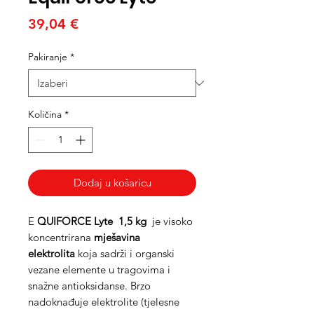
Cijena
39,04 €
Pakiranje
*
Količina
*
Dodaj u košaricu
E
QUIFORCE Lyte 1,5 kg
je visoko
koncentrirana
mješavina
elektrolita
koja sadrži i organski
vezane elemente u tragovima i
snažne antioksidanse. Brzo
nadoknađuje elektrolite (tjelesne