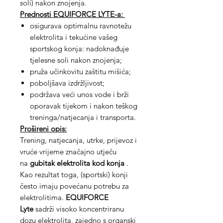
soli) nakon znojenja.
Prednosti EQUIFORCE LYTE-a:
osigurava optimalnu ravnotežu
elektrolita i tekućine vašeg
sportskog konja: nadoknađuje
tjelesne soli nakon znojenja;
pruža učinkovitu zaštitu mišića;
poboljšava izdržljivost;
podržava veći unos vode i brži
oporavak tijekom i nakon teškog
treninga/natjecanja i transporta.
Prošireni opis:
Trening, natjecanja, utrke, prijevoz i
vruće vrijeme značajno utječu
na
gubitak elektrolita kod konja
.
Kao rezultat toga, (sportski) konji
često imaju povećanu potrebu za
elektrolitima.
EQUIFORCE
Lyte
sadrži visoko koncentriranu
dozu elektrolita, zajedno s
organski