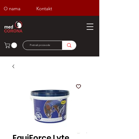
O nama
Kontakt
EquiForce Lyte