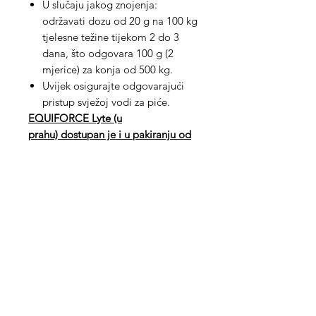
U slučaju jakog znojenja:
održavati dozu od 20 g na 100 kg
tjelesne težine tijekom 2 do 3
dana, što odgovara 100 g (2
mjerice) za konja od 500 kg.
Uvijek osigurajte odgovarajući
pristup svježoj vodi za piće.
EQUIFORCE Lyte (u
prahu)
dostupan je i u pakiranju od
5 kg.
Med Corona
coronaimed@gmail.com
m:
+385 99 5087 920
m:
+385 98 763 950