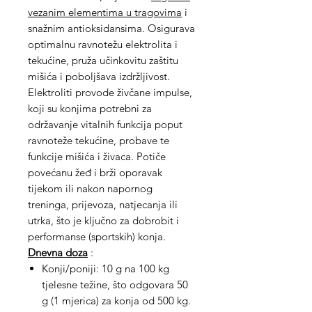
vezanim elementima u tragovima
i
snažnim antioksidansima. Osigurava
optimalnu ravnotežu elektrolita i
tekućine, pruža učinkovitu zaštitu
mišića i poboljšava izdržljivost.
Elektroliti provode živčane impulse,
koji su konjima potrebni za
održavanje vitalnih funkcija poput
ravnoteže tekućine, probave te
funkcije mišića i živaca. Potiče
povećanu žeđ i brži oporavak
tijekom ili nakon napornog
treninga, prijevoza, natjecanja ili
utrka, što je ključno za dobrobit i
performanse (sportskih) konja.
Dnevna doza
:
Konji/poniji: 10 g na 100 kg
tjelesne težine, što odgovara 50
g (1 mjerica) za konja od 500 kg.