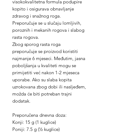
visokokvalitetna formula podupire
kopito i osigurava obnavljanje
zdravog i snažnog roga.
Preporučuje se u slučaju lomljivih,
poroznih i mekanih rogova i slabog
rasta rogova.
Zbog sporog rasta roga
preporučuje se proizvod koristiti
najmanje 6 mjeseci. Međutim, jasna
poboljšanja u kvaliteti mogu se
primijetiti već nakon 1-2 mjeseca
uporabe. Ako su slaba kopita
uzrokovana zbog dobi ili nasljeđem,
možda će biti potreban trajni
dodatak.
Preporučena dnevna doza:
Konji: 15 g (1 kuglice)
Poniji: 7.5 g (½ kuglice)