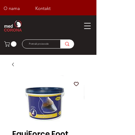
O nama
Kontakt
EquiForce Foot