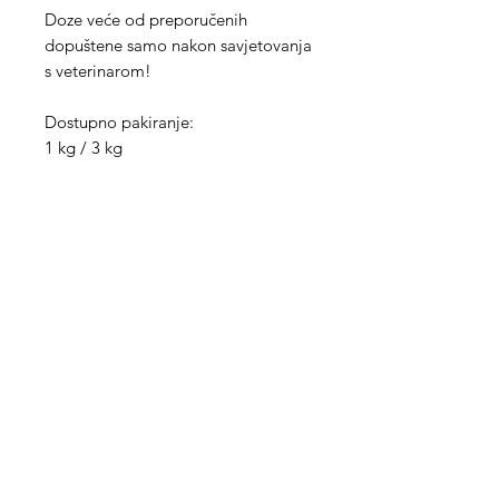
Doze veće od preporučenih
dopuštene samo nakon savjetovanja
s veterinarom!
Dostupno pakiranje:
1 kg / 3 kg
Med Corona
coronaimed@gmail.com
m:
+385 99 5087 920
m:
+385 98 763 950
Info