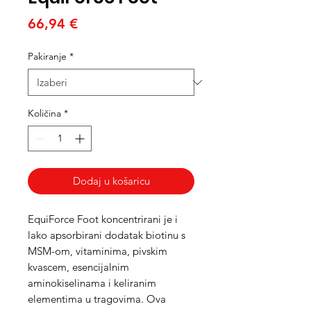
Cijena
66,94 €
Pakiranje
*
Količina
*
Dodaj u košaricu
EquiForce Foot koncentrirani je i
lako apsorbirani dodatak biotinu s
MSM-om, vitaminima, pivskim
kvascem, esencijalnim
aminokiselinama i keliranim
elementima u tragovima. Ova