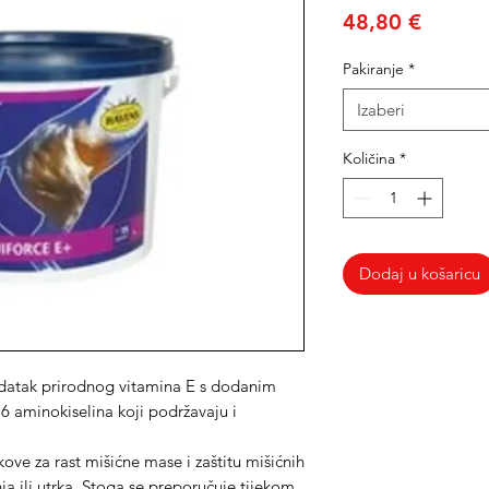
Cijena
48,80 €
Pakiranje
*
Izaberi
Količina
*
Dodaj u košaricu
odatak prirodnog vitamina E s dodanim
6 aminokiselina koji podržavaju i
ve za rast mišićne mase i zaštitu mišićnih
ja ili utrka. Stoga se preporučuje tijekom