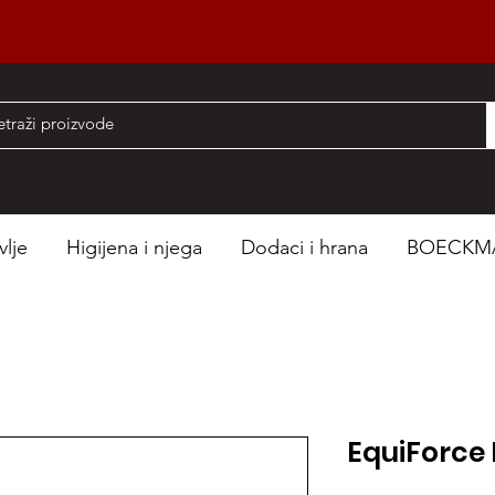
nad 50 EUR
vlje
Higijena i njega
Dodaci i hrana
BOECKM
EquiForce 