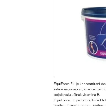
EquiForce E+ je koncentrirani d
keliranim selenom, magnezijem i 
pojačavaju učinak vitamina E.
EquiForce E+ pruža gradivne bloko
stanica tijekom treninga, natjecan