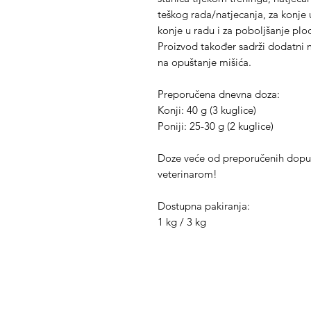
teškog rada/natjecanja, za konje u
konje u radu i za poboljšanje plod
Proizvod također sadrži dodatni ma
na opuštanje mišića.
Preporučena dnevna doza:
Konji: 40 g (3 kuglice)
Poniji: 25-30 g (2 kuglice)
Doze veće od preporučenih dopu
veterinarom!
Dostupna pakiranja:
1 kg / 3 kg