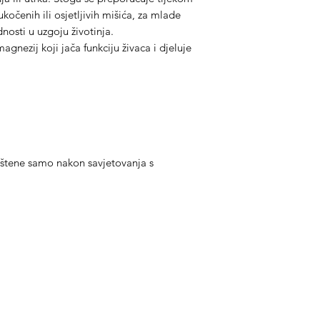
kočenih ili osjetljivih mišića, za mlade
nosti u uzgoju životinja.
gnezij koji jača funkciju živaca i djeluje
štene samo nakon savjetovanja s