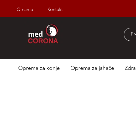
O nama
Kontakt
Besplatna dostava iz
Oprema za konje
Oprema za jahače
Zdra