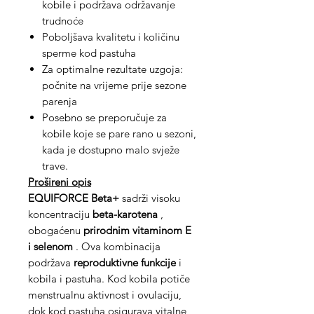
kobile i podržava održavanje
trudnoće
Poboljšava kvalitetu i količinu
sperme kod pastuha
Za optimalne rezultate uzgoja:
počnite na vrijeme prije sezone
parenja
Posebno se preporučuje za
kobile koje se pare rano u sezoni,
kada je dostupno malo svježe
trave.
Prošireni opis
EQUIFORCE Beta+
sadrži visoku
koncentraciju
beta-karotena
,
obogaćenu
prirodnim vitaminom E
i selenom
. Ova kombinacija
podržava
reproduktivne funkcije
i
kobila i pastuha. Kod kobila potiče
menstrualnu aktivnost i ovulaciju,
dok kod pastuha osigurava vitalne,