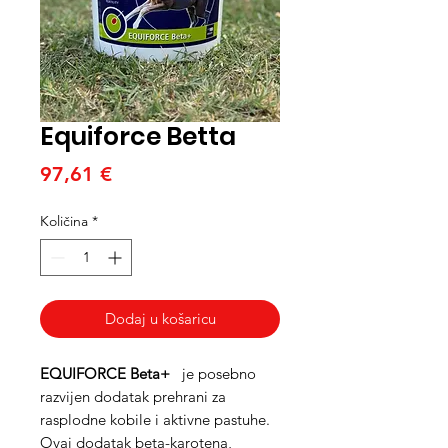
Equiforce Betta
Cijena
97,61 €
Količina
*
Dodaj u košaricu
EQUIFORCE Beta+
je posebno
razvijen dodatak prehrani za
rasplodne kobile i aktivne pastuhe.
Ovaj dodatak beta-karotena,