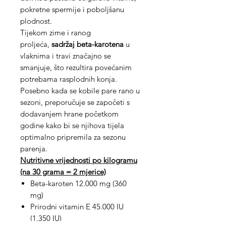
pokretne spermije i poboljšanu
plodnost.
Tijekom zime i ranog
proljeća,
sadržaj beta-karotena
u
vlaknima i travi značajno se
smanjuje, što rezultira povećanim
potrebama rasplodnih konja.
Posebno kada se kobile pare rano u
sezoni, preporučuje se započeti s
dodavanjem hrane početkom
godine kako bi se njihova tijela
optimalno pripremila za sezonu
parenja.
Nutritivne vrijednosti po kilogramu
(na 30 grama = 2 mjerice)
Beta-karoten 12.000 mg (360
mg)
Prirodni vitamin E 45.000 IU
(1.350 IU)