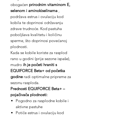
obogaćen
prirodnim vitaminom E,
selenom i aminokiselinama
,
podržava estrus i ovulaciju kod
kobila te doprinosi održavanju
zdrave trudnoće. Kod pastuha
poboljšava kvalitetu i količinu
sperme, što doprinosi povećanoj
plodnosti.
Kada se kobile koriste za rasplod
rano u godini (prije sezone ispaše),
mudro
ih je početi hraniti s
EQUIFORCE Beta+ od početka
godine
radi optimalne pripreme za
sezonu rasploda.
Prednosti EQUIFORCE Beta+ –
pojačivača plodnosti:
Pogodno za rasplodne kobile i
aktivne pastuhe
Potiče estrus i ovulaciju kod