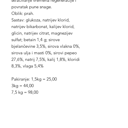
skraćivanje vremena regeneracije i
povratak pune snage.
Oblik: prah.
Sastav: glukoza, natrijev klorid,
natrijev bikarbonat, kalijev klorid,
glicin, natrijev citrat, magnezijev
sulfat; betain 1,4 g; sirove
bjelančevine 3,5%, sirova vlakna 0%,
sirova ulja i masti 0%, sirovi pepeo
27,6%, natrij 7,5%, kalij 1,8%, kloridi
8,3%, vlaga 5,4%
Pakiranje: 1,5kg = 25,00
3kg = 44,00
7,5 kg = 98,00
Med Corona