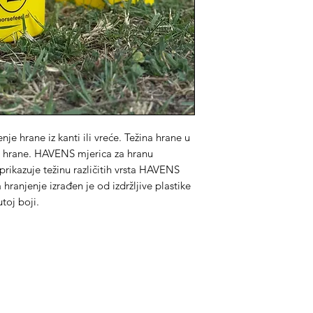
je hrane iz kanti ili vreće. Težina hrane u
tu hrane. HAVENS mjerica za hranu
prikazuje težinu različitih vrsta HAVENS
 hranjenje izrađen je od izdržljive plastike
utoj boji.
ategorije
Info