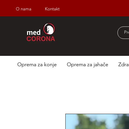
O nama
Kontakt
Besplatna dostava iz
Oprema za konje
Oprema za jahače
Zdra