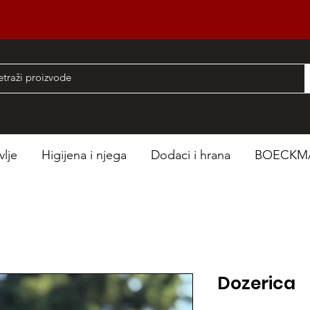
nad 50 EUR
vlje
Higijena i njega
Dodaci i hrana
BOECKM
Dozerica