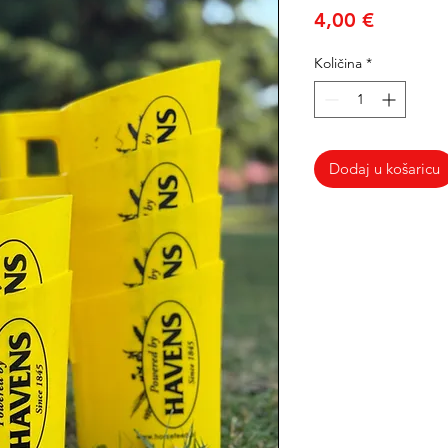
Cijena
4,00 €
Količina
*
Dodaj u košaricu