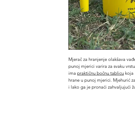
Mjerač za hranjenje olakšava vađen
punoj mjerici varira za svaku vrs
ima
praktičnu bočnu tablicu
koja 
hrane u punoj mjerici. Mjehurić za
i lako ga je pronaći zahvaljujući ž
Med Corona
K