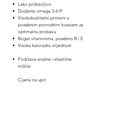
Lako probavljivo
Dodante omega 3-6-9
Visokokvalitetni proteini s
posebnim prorodnim kvascem za
optimalnu probavu
Bogat vitaminima, posebno B i E
Visoka kalorijska vrijednost
Podržava snažne i elastične
mišiće
Cijena na upit
Med Corona
coronaimed@gmail.com
m:
+385 99 5087 920