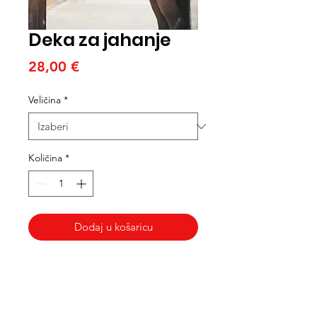
Deka za jahanje
Cijena
28,00 €
Veličina
*
Količina
*
Dodaj u košaricu
Med Corona