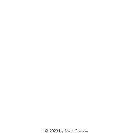
odaci i hrana
BOECKMANN
rendovi
ovosti i sniženja
ewsletter
roizvodi po narudžbi
roizvodi za poklone
va o privatnosti
Uvjeti poslovanja
Načini plaćanja
© 2023 by Med Corona