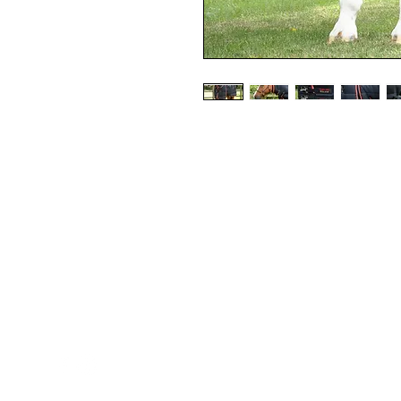
Med Corona
K
O
coronaimed@gmail.com
m:
+385 99 5087 920
O
m:
+385 98 763 950
Z
H