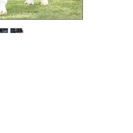
ategorije
Info
prema za konje
O nama
prema za jahače
Kontakt
dravlje
Lokacija
igijena i njega