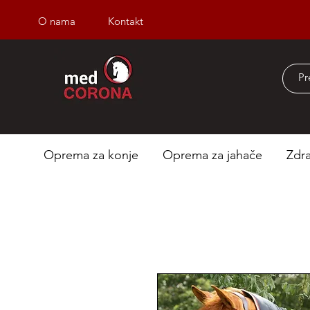
O nama
Kontakt
Besplatna dostava iz
Oprema za konje
Oprema za jahače
Zdra