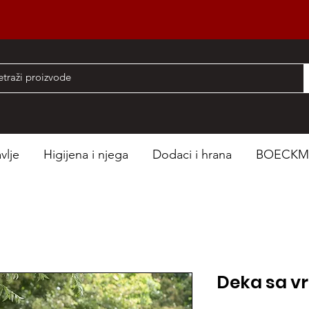
nad 50 EUR
vlje
Higijena i njega
Dodaci i hrana
BOECK
Deka sa v