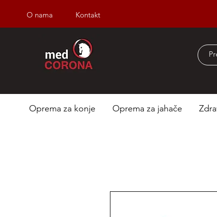
O nama
Kontakt
Besplatna dostava iz
Oprema za konje
Oprema za jahače
Zdra