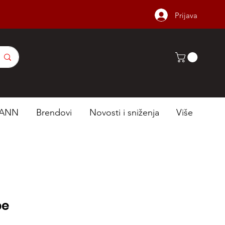
Prijava
ANN
Brendovi
Novosti i sniženja
Više
be