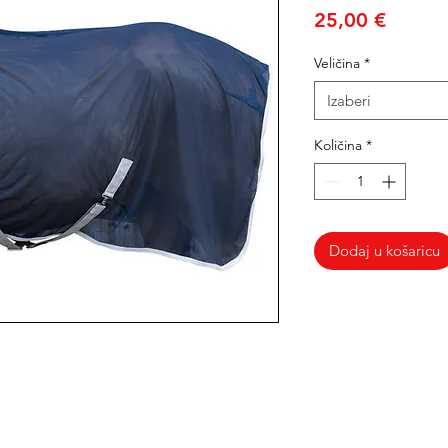
Cijena
25,00 €
Veličina
*
Izaberi
Količina
*
Dodaj u košaricu