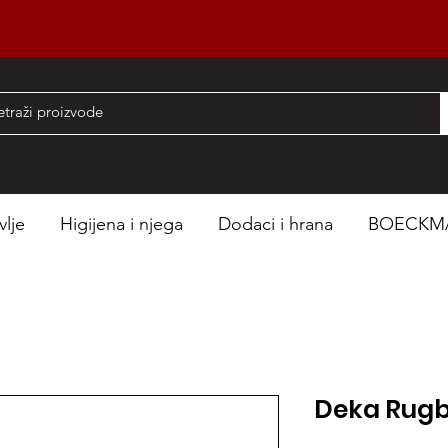
nad 50 EUR
vlje
Higijena i njega
Dodaci i hrana
BOECKM
Deka Rug