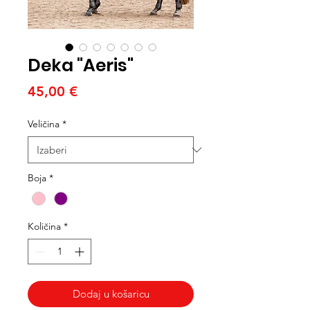
Deka "Aeris"
Cijena
45,00 €
Veličina
*
Boja
*
Količina
*
Dodaj u košaricu