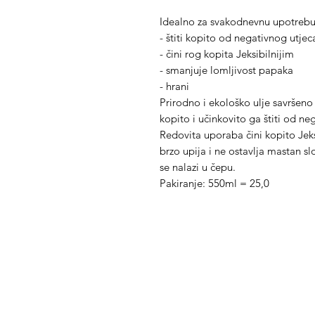
Idealno za svakodnevnu upotrebu
- štiti kopito od negativnog utje
- čini rog kopita Jeksibilnijim
- smanjuje lomljivost papaka
- hrani
Prirodno i ekološko ulje savršen
kopito i učinkovito ga štiti od ne
Redovita uporaba čini kopito Jeks
brzo upija i ne ostavlja mastan s
se nalazi u čepu.
Pakiranje: 550ml = 25,0
Med Corona
K
O
coronaimed@gmail.com