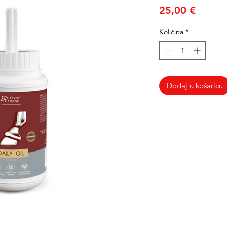
Cijena
25,00 €
Količina
*
Dodaj u košaricu