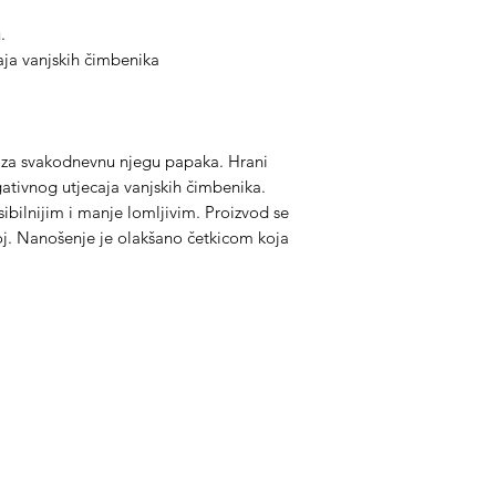
.
caja vanjskih čimbenika
o za svakodnevnu njegu papaka. Hrani
gativnog utjecaja vanjskih čimbenika.
ibilnijim i manje lomljivim. Proizvod se
loj. Nanošenje je olakšano četkicom koja
ategorije
Info
prema za konje
O nama