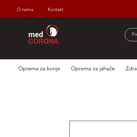
O nama
Kontakt
Besplatna dostava iz
Oprema za konje
Oprema za jahače
Zdra