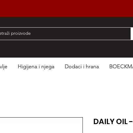
nad 50 EUR
vlje
Higijena i njega
Dodaci i hrana
BOECKM
DAILY OIL -