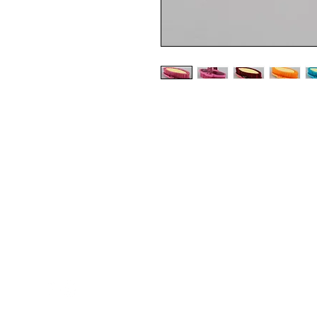
Med Corona
K
O
coronaimed@gmail.com
m:
+385 99 5087 920
O
m:
+385 98 763 950
Z
H