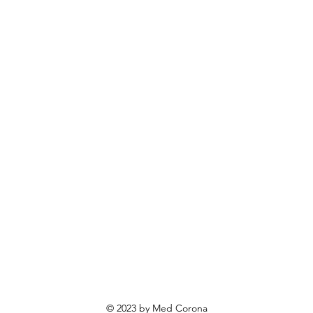
odaci i hrana
BOECKMANN
rendovi
ovosti i sniženja
ewsletter
roizvodi po narudžbi
roizvodi za poklone
va o privatnosti
Uvjeti poslovanja
Načini plaćanja
© 2023 by Med Corona