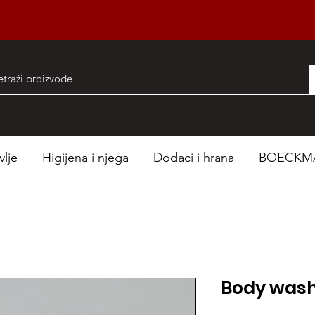
nad 50 EUR
vlje
Higijena i njega
Dodaci i hrana
BOECKM
Body wash