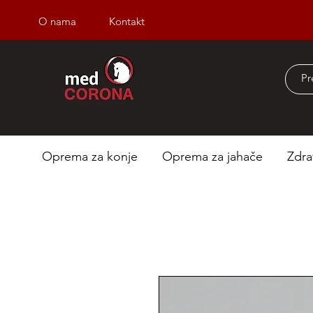
O nama
Kontakt
Besplatna dostava iz
Oprema za konje
Oprema za jahače
Zdra