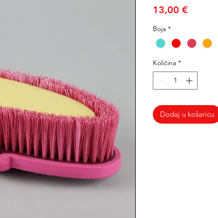
Cijena
13,00 €
Boja
*
Količina
*
Dodaj u košaricu