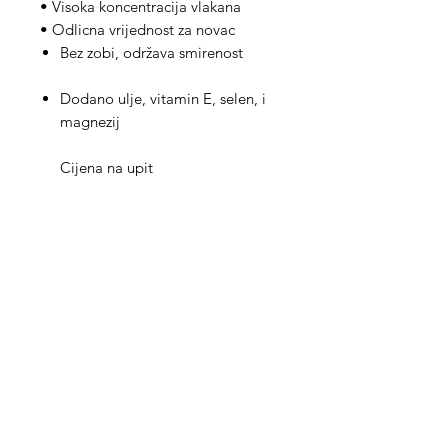
•
Visoka koncentracija vlakana
•
Odlicna vrijednost za novac
Bez zobi, održava smirenost
Dodano ulje, vitamin E, selen, i
magnezij
Cijena na upit
Med Corona
coronaimed@gmail.com
m:
+385 99 5087 920
m:
+385 98 763 950