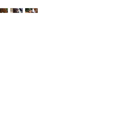
ategorije
Info
prema za konje
O nama
prema za jahače
Kontakt
dravlje
Lokacija
igijena i njega
odaci i hrana
BOECKMANN