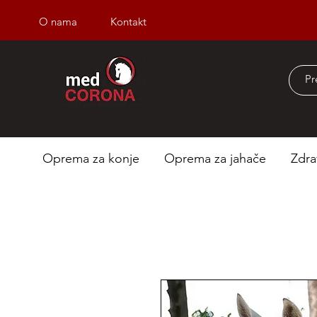
O nama
Kontakt
Besplatna dostava iz
Oprema za konje
Oprema za jahače
Zdra