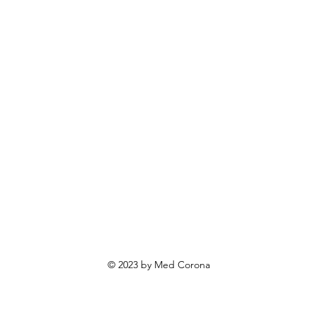
rendovi
ovosti i sniženja
ewsletter
roizvodi po narudžbi
roizvodi za poklone
va o privatnosti
Uvjeti poslovanja
Načini plaćanja
© 2023 by Med Corona