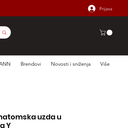
Prijava
ANN
Brendovi
Novosti i sniženja
Više
natomska uzda u
va Y