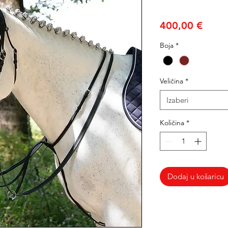
Cijen
400,00 €
Boja
*
Veličina
*
Izaberi
Količina
*
Dodaj u košaricu