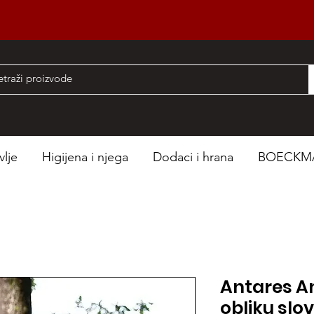
nad 50 EUR
vlje
Higijena i njega
Dodaci i hrana
BOECKM
Antares A
obliku slo