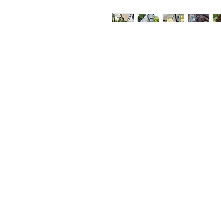
Med Corona
K
O
coronaimed@gmail.com
m:
+385 99 5087 920
O
m:
+385 98 763 950
Z
H
D