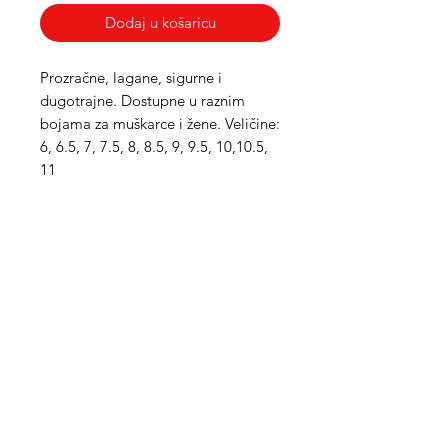
Dodaj u košaricu
Prozračne, lagane, sigurne i 
dugotrajne. Dostupne u raznim 
bojama za muškarce i žene. Veličine: 
6, 6.5, 7, 7.5, 8, 8.5, 9, 9.5, 10,10.5, 
11
Med Corona
coronaimed@gmail.com
m:
+385 99 5087 920
m:
+385 98 763 950