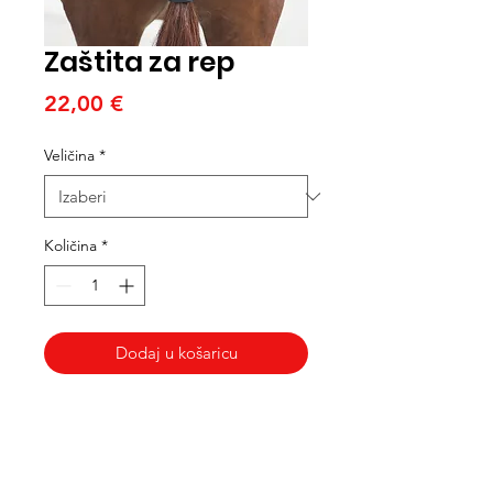
Zaštita za rep
Cijena
22,00 €
Veličina
*
Količina
*
Dodaj u košaricu
Med Corona