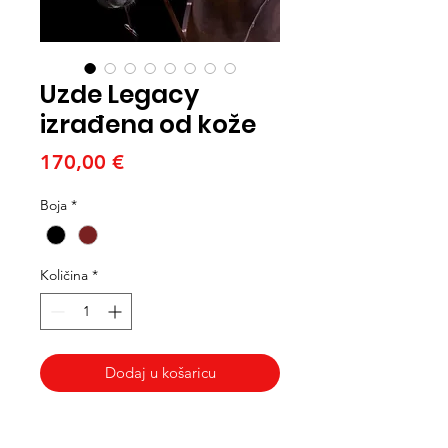
Uzde Legacy
izrađena od kože
Cijena
170,00 €
Boja
*
Količina
*
Dodaj u košaricu