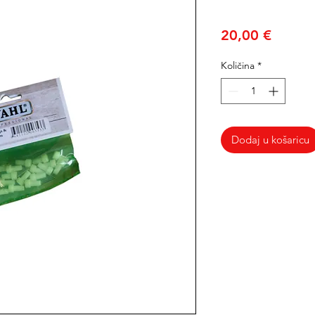
Cijena
20,00 €
Količina
*
Dodaj u košaricu