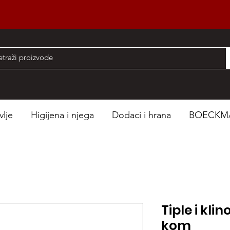
nad 50 EUR
vlje
Higijena i njega
Dodaci i hrana
BOECKM
Tiple i klin
kom