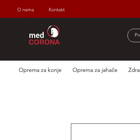
O nama
Kontakt
Besplatna dostava iz
Oprema za konje
Oprema za jahače
Zdra