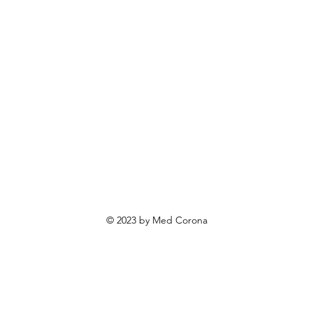
ovosti i sniženja
ewsletter
roizvodi po narudžbi
roizvodi za poklone
va o privatnosti
Uvjeti poslovanja
Načini plaćanja
© 2023 by Med Corona