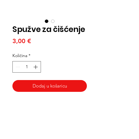
Spužve za čišćenje
Cijena
3,00 €
Količina
*
Dodaj u košaricu
Med Corona
coronaimed@gmail.com