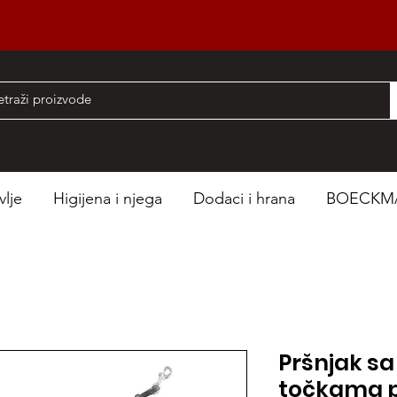
nad 50 EUR
vlje
Higijena i njega
Dodaci i hrana
BOECKM
Pršnjak sa
točkama p