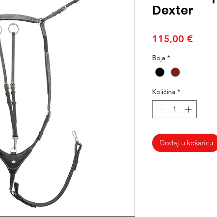
Dexter
Cijen
115,00 €
Boja
*
Količina
*
Dodaj u košaricu