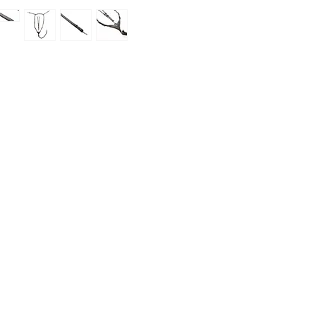
ategorije
Info
prema za konje
O nama
prema za jahače
Kontakt
dravlje
Lokacija
igijena i njega
odaci i hrana
BOECKMANN