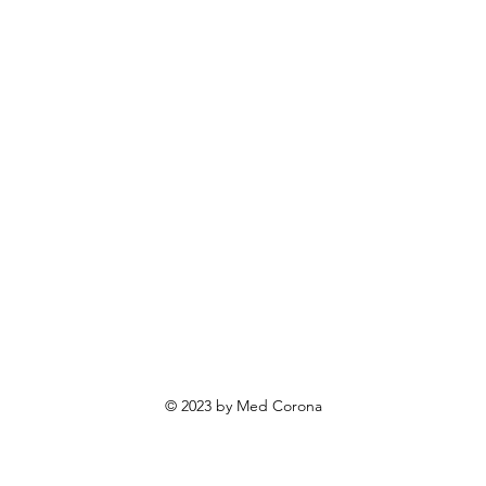
rendovi
ovosti i sniženja
ewsletter
roizvodi po narudžbi
roizvodi za poklone
va o privatnosti
Uvjeti poslovanja
Načini plaćanja
© 2023 by Med Corona