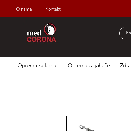
O nama
Kontakt
Besplatna dostava iz
Oprema za konje
Oprema za jahače
Zdra