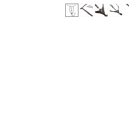
Med Corona
K
O
coronaimed@gmail.com
m:
+385 99 5087 920
O
m:
+385 98 763 950
Z
H
D