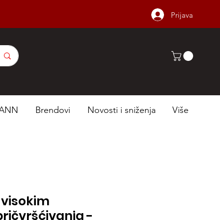
Prijava
ANN
Brendovi
Novosti i sniženja
Više
 visokim
ričvršćivanja -