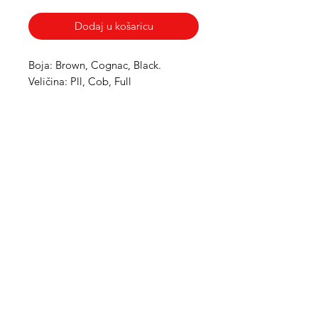
Dodaj u košaricu
Boja: Brown, Cognac, Black. 
Veličina: Pll, Cob, Full
Med Corona
coronaimed@gmail.com
m:
+385 99 5087 920
m:
+385 98 763 950
Info