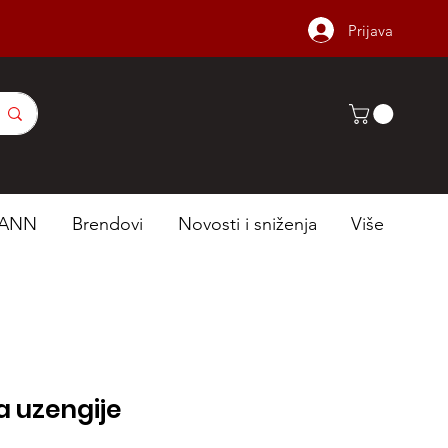
Prijava
ANN
Brendovi
Novosti i sniženja
Više
a uzengije