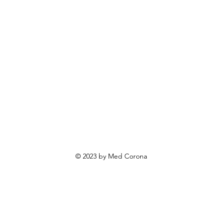
ovosti i sniženja
ewsletter
roizvodi po narudžbi
roizvodi za poklone
va o privatnosti
Uvjeti poslovanja
Načini plaćanja
© 2023 by Med Corona