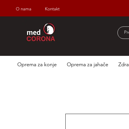
O nama
Kontakt
Besplatna dostava iz
Oprema za konje
Oprema za jahače
Zdra