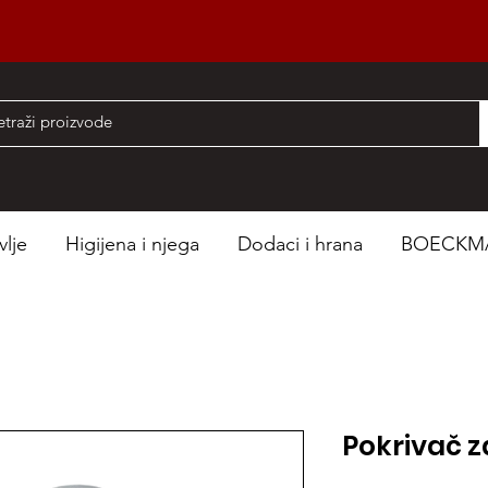
nad 50 EUR
vlje
Higijena i njega
Dodaci i hrana
BOECKM
Pokrivač z