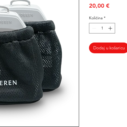
Cijena
20,00 €
Količina
*
Dodaj u košaricu