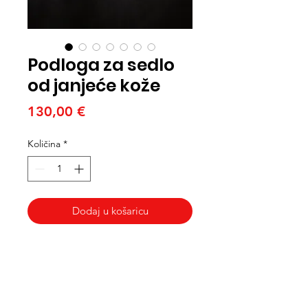
Podloga za sedlo
od janjeće kože
Cijena
130,00 €
Količina
*
Dodaj u košaricu
Med Corona