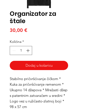
Organizator za
štale
Cijena
30,00 €
Količina
*
Dodaj u košaricu
Stabilno pričvršćivanje čičkom *
Kuka za pričvršćivanje remenom *
Ukupno 14 džepova * Mrežasti džep
s patentnim zatvaračem u sredini *
Logo vez u ružičasto-zlatnoj boji *
98 x 57 cm