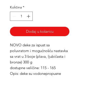
Količina
*
Dodaj u košaricu
NOVO deke za ispust sa
poluvratom i mogućnošću nastavka
sa vrat u 3 boje (plava, ljubičasta i
bronze) 300 g
dostupne veličine: 115 - 165
Opis: deke su vodonepropusne
Med Corona
coronaimed@gmail.com