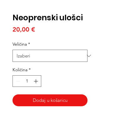
Neoprenski ulošci
Cijena
20,00 €
Veličina
*
Količina
*
Dodaj u košaricu
Med Corona