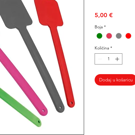
Cijena
5,00 €
Boja
*
Količina
*
Dodaj u košaricu