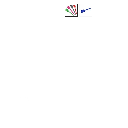
Med Corona
K
O
coronaimed@gmail.com
m:
+385 99 5087 920
O
m:
+385 98 763 950
Z
H
D