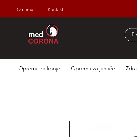
O nama
Kontakt
Besplatna dostava iz
Oprema za konje
Oprema za jahače
Zdra