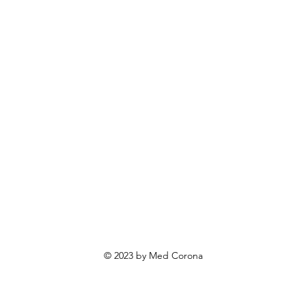
rendovi
ovosti i sniženja
ewsletter
roizvodi po narudžbi
roizvodi za poklone
va o privatnosti
Uvjeti poslovanja
Načini plaćanja
© 2023 by Med Corona