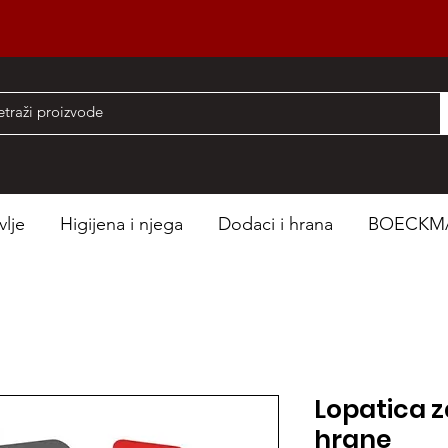
nad 50 EUR
vlje
Higijena i njega
Dodaci i hrana
BOECKM
Lopatica z
hrane