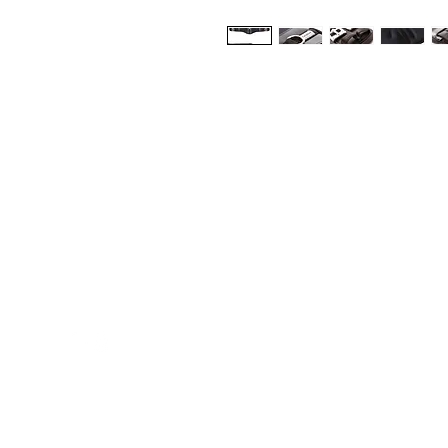
Med Corona
K
O
coronaimed@gmail.com
m:
+385 99 5087 920
O
m:
+385 98 763 950
Z
H
D