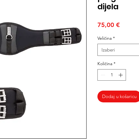
dijela
Cijena
75,00 €
Veličina
*
Izaberi
Količina
*
Dodaj u košaricu