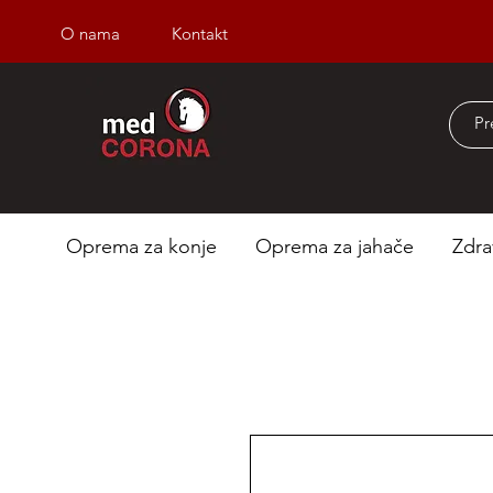
O nama
Kontakt
Besplatna dostava iz
Oprema za konje
Oprema za jahače
Zdra