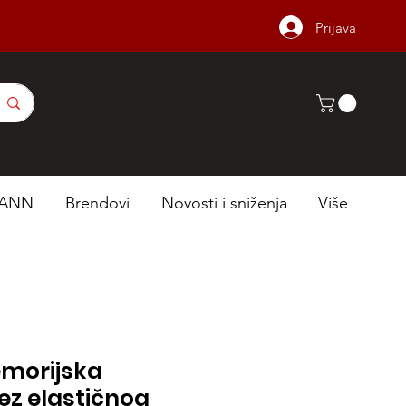
Prijava
ANN
Brendovi
Novosti i sniženja
Više
morijska
ez elastičnog