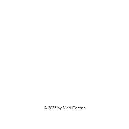
rendovi
ovosti i sniženja
ewsletter
roizvodi po narudžbi
roizvodi za poklone
va o privatnosti
Uvjeti poslovanja
Načini plaćanja
© 2023 by Med Corona