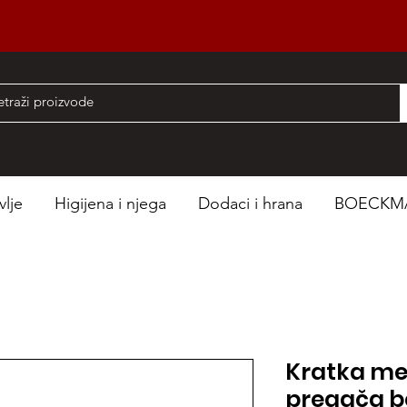
nad 50 EUR
vlje
Higijena i njega
Dodaci i hrana
BOECKM
Kratka me
pregača b