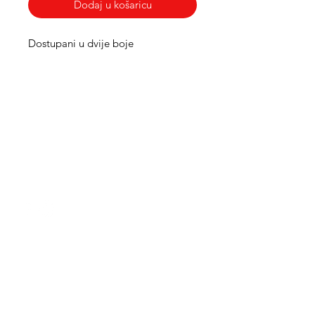
Dodaj u košaricu
Dostupani u dvije boje
Med Corona
coronaimed@gmail.com
m:
+385 99 5087 920
m:
+385 98 763 950
Info
O nama
Kontakt