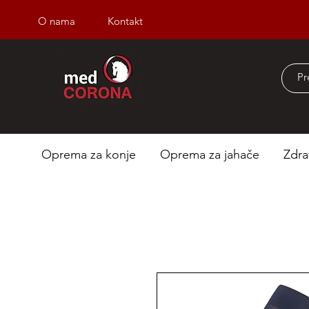
O nama
Kontakt
Besplatna dostava iz
Oprema za konje
Oprema za jahače
Zdra