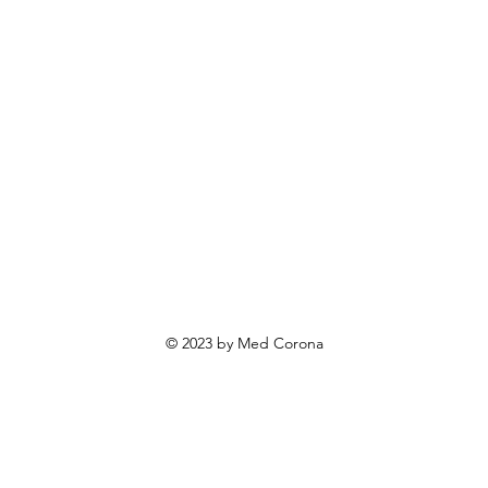
ovosti i sniženja
ewsletter
roizvodi po narudžbi
roizvodi za poklone
va o privatnosti
Uvjeti poslovanja
Načini plaćanja
© 2023 by Med Corona