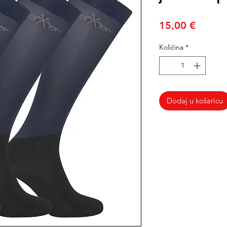
Cijena
15,00 €
Količina
*
Dodaj u košaricu