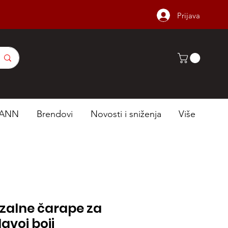
Prijava
ANN
Brendovi
Novosti i sniženja
Više
zalne čarape za
avoj boji