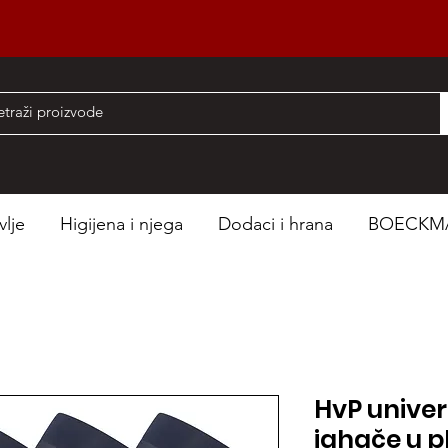
nad 50 EUR
vlje
Higijena i njega
Dodaci i hrana
BOECKM
HvP univer
jahače u pl