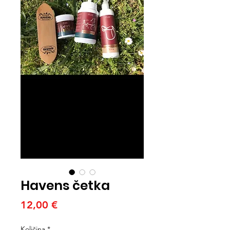
Havens četka
Cijena
12,00 €
Količina
*