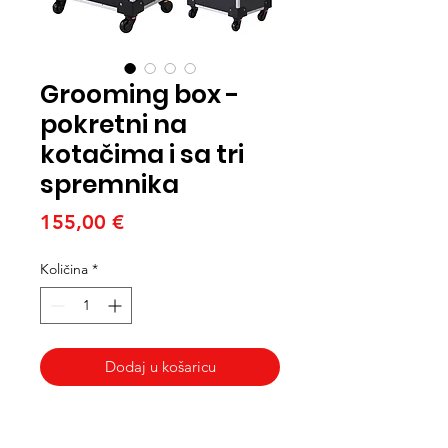
Grooming box -
pokretni na
kotačima i sa tri
spremnika
Cijena
155,00 €
Količina
*
Dodaj u košaricu