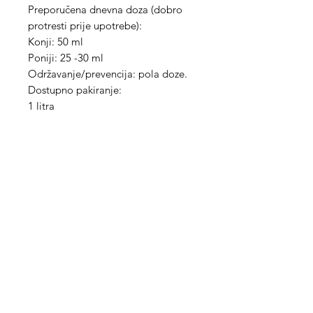
Preporučena dnevna doza (dobro
protresti prije upotrebe):
Konji: 50 ml
Poniji: 25 -30 ml
Održavanje/prevencija: pola doze.
Dostupno pakiranje:
1 litra
Med Corona
coronaimed@gmail.com
m:
+385 99 5087 920
m:
+385 98 763 950