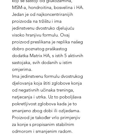
koji se sastoji od glukozamina,
MSM-a, hondroitina, bosvelina i HA.
Jedan je od najkoncentriranijih
proizvoda na tržištu i ima
jedinstvenu dvostruko djelujuću
visoko hranjivu formulu. Ovaj
proizvod preslikana je replika našeg
dobro poznatog praškastog
dodatka Matrix HA, s istih 5 aktivnih
sastojaka, svih dodanih u istim
omjerima.
Ima jedinstvenu formulu dvostrukog
djelovanja koja štiti zglobove konja
od negativnih učinaka treninga,
natjecanja i utrka. Uz to poboljšava
pokretljivost zglobova kada je to
smanjeno zbog dobi ili ozljedama.
Proizvod je također vrlo primjenjiv
za konje s propisanim stabilnim
odmorom i smanjenim radom.