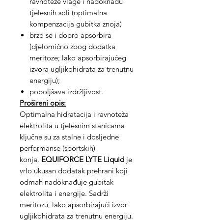
ravnoteže vlage i nadoknadu
tjelesnih soli (optimalna
kompenzacija gubitka znoja)
brzo se i dobro apsorbira
(djelomično zbog dodatka
meritoze; lako apsorbirajućeg
izvora ugljikohidrata za trenutnu
energiju);
poboljšava izdržljivost.
Prošireni opis:
Optimalna hidratacija i ravnoteža
elektrolita u tjelesnim stanicama
ključne su za stalne i dosljedne
performanse (sportskih)
konja.
EQUIFORCE LYTE Liquid
je
vrlo ukusan dodatak prehrani koji
odmah nadoknađuje gubitak
elektrolita i energije. Sadrži
meritozu, lako apsorbirajući izvor
ugljikohidrata za trenutnu energiju.