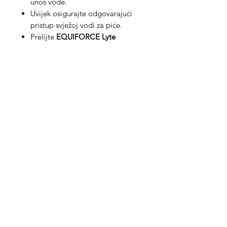
unos vode.
Uvijek osigurajte odgovarajući
pristup svježoj vodi za piće.
Prelijte
EQUIFORCE Lyte
tekućinu preko obroka
ili je dajte
izravno u usta konja pomoću
dozirne štrcaljke.
NE dodavati u
vodu za piće.
EQUIFORCE Lyte (tekući dodatak
elektrolita) dostupan je i u pakiranju
od 5 litara
Med Corona
coronaimed@gmail.com
m:
+385 99 5087 920
m:
+385 98 763 950