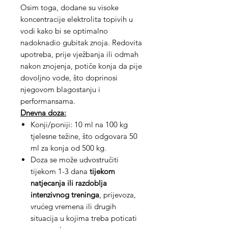
Osim toga, dodane su visoke
koncentracije elektrolita topivih u
vodi kako bi se optimalno
nadoknadio gubitak znoja. Redovita
upotreba, prije vježbanja ili odmah
nakon znojenja, potiče konja da pije
dovoljno vode, što doprinosi
njegovom blagostanju i
performansama.
Dnevna doza:
Konji/poniji: 10 ml na 100 kg
tjelesne težine, što odgovara 50
ml za konja od 500 kg.
Doza se može udvostručiti
tijekom 1-3 dana
tijekom
natjecanja ili razdoblja
intenzivnog treninga
, prijevoza,
vrućeg vremena ili drugih
situacija u kojima treba poticati