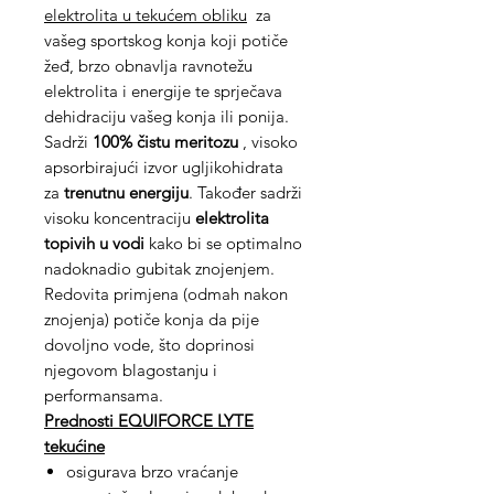
elektrolita
u tekućem obliku
za
vašeg sportskog konja koji potiče
žeđ, brzo obnavlja ravnotežu
elektrolita i energije te sprječava
dehidraciju vašeg konja ili ponija.
Sadrži
100% čistu meritozu
, visoko
apsorbirajući izvor ugljikohidrata
za
trenutnu energiju
. Također sadrži
visoku koncentraciju
elektrolita
topivih u vodi
kako bi se optimalno
nadoknadio gubitak znojenjem.
Redovita primjena (odmah nakon
znojenja) potiče konja da pije
dovoljno vode, što doprinosi
njegovom blagostanju i
performansama.
Prednosti EQUIFORCE LYTE
tekućine
osigurava brzo vraćanje