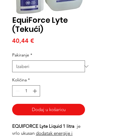
EquiForce Lyte
(Tekući)
Cijena
40,44 €
Pakiranje
*
Količina
*
Dodaj u košaricu
EQUIFORCE Lyte Liquid 1 litra
je
vrlo ukusan
dodatak energije i