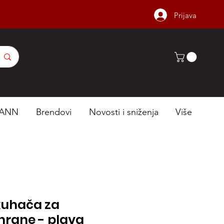
Prijava
ANN
Brendovi
Novosti i sniženja
Više
uhača za
hrane - plava