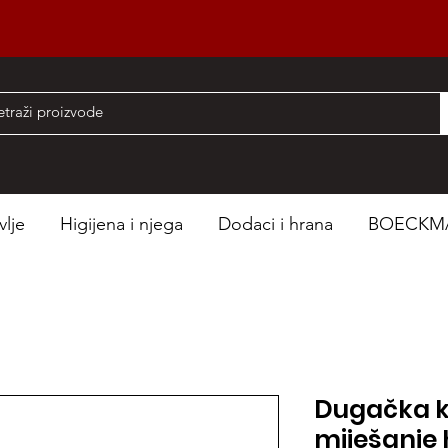
nad 50 EUR
vlje
Higijena i njega
Dodaci i hrana
BOECKM
Dugačka k
miješanje 