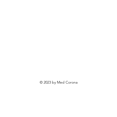
ovosti i sniženja
ewsletter
roizvodi po narudžbi
roizvodi za poklone
va o privatnosti
Uvjeti poslovanja
Načini plaćanja
© 2023 by Med Corona