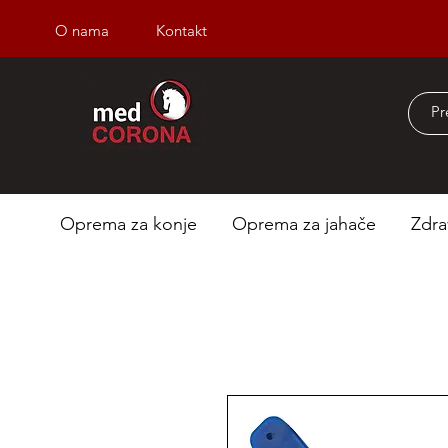
O nama
Kontakt
Besplatna dostava iz
Oprema za konje
Oprema za jahače
Zdra