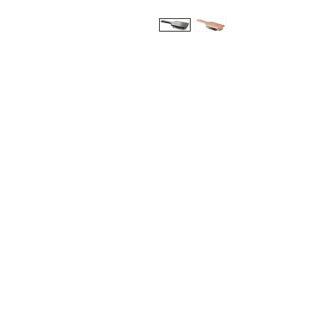
Med Corona
K
O
coronaimed@gmail.com
m:
+385 99 5087 920
O
m:
+385 98 763 950
Z
H
D