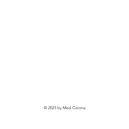
rendovi
ovosti i sniženja
ewsletter
roizvodi po narudžbi
roizvodi za poklone
va o privatnosti
Uvjeti poslovanja
Načini plaćanja
© 2023 by Med Corona