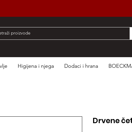
nad 50 EUR
vlje
Higijena i njega
Dodaci i hrana
BOECKM
Drvene čet