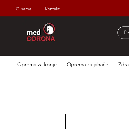
O nama
Kontakt
Besplatna dostava iz
Oprema za konje
Oprema za jahače
Zdra