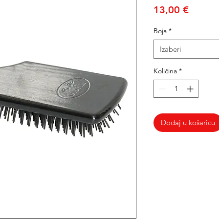
Cijena
13,00 €
Boja
*
Izaberi
Količina
*
Dodaj u košaricu