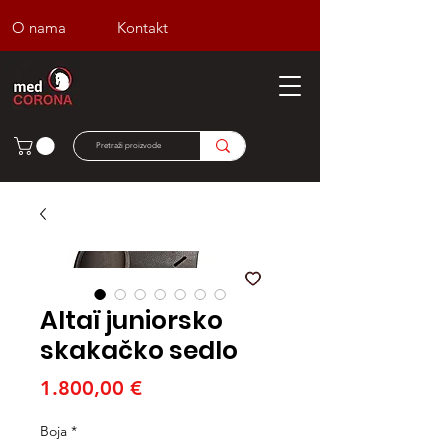
O nama
Kontakt
Altaï juniorsko
skakačko sedlo
Cijena
1.800,00 €
Boja
*