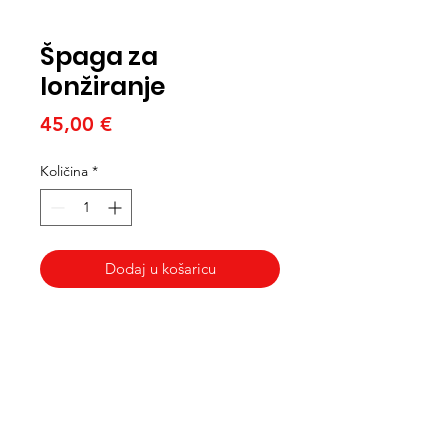
Špaga za
lonžiranje
Cijena
45,00 €
Količina
*
Dodaj u košaricu
Med Corona
coronaimed@gmail.com