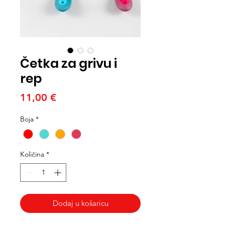
Četka za grivu i
rep
Cijena
11,00 €
Boja
*
Količina
*
Dodaj u košaricu